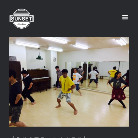
Skip
to
content
【２月のフラ・カネクラス】