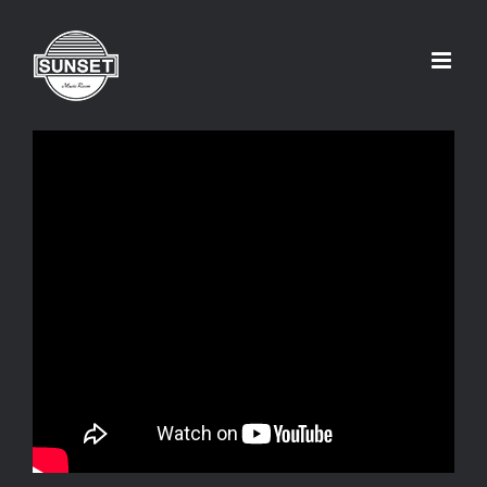
Skip
to
content
【Ukulele Meeting2025】メッ
セージfrom鈴木智貴