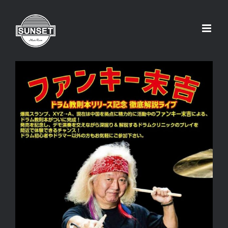
Skip
to
content
ファンキー末吉 ドラムクリニック開
催