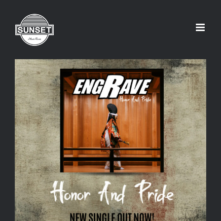
Skip
to
content
Engrave 2’nd ニューシングルリ
リース