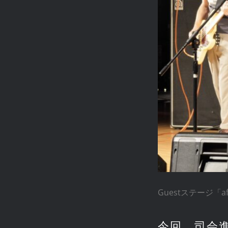
Guestステージ「aft
今回、司会