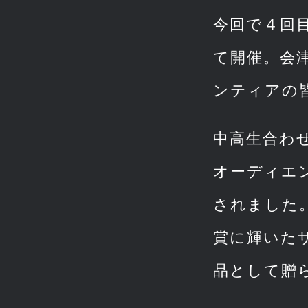
今回で４回
て開催。会
ンティアの
中高生合わ
オーディエ
されました
賞に輝いたザ
品として贈