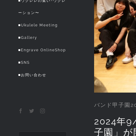
■ウクレレの集い~ウクレ
ーション〜
■Ukulele Meeting
■Gallery
■Engrave OnlineShop
■SNS
■お問い合わせ
バンド甲子園20
Facebook
Twitter
Instagram
2024
子園」が