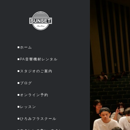
Skip
to
content
■ホーム
■PA音響機材レンタル
■スタジオのご案内
■ブログ
■オンライン予約
■レッスン
■ひろみフラスクール