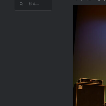
検
索
…