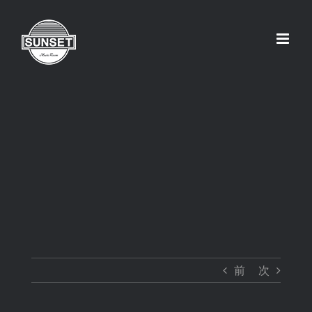
Skip
to
content
前
次