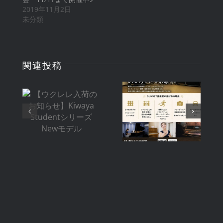
2019年11月2日
未分類
関連投稿
【ウクレレ入
【スタジオ利
荷のお知ら
用料金改定の
せ】Kiwaya
お知らせ】
Studentシ
2026年8月1
リーズ New
日〜
モデル