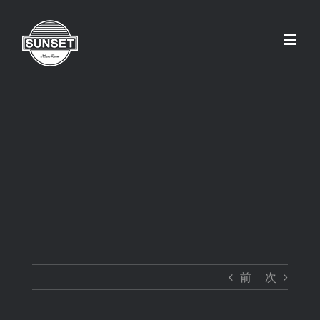
Skip
to
content
前
次