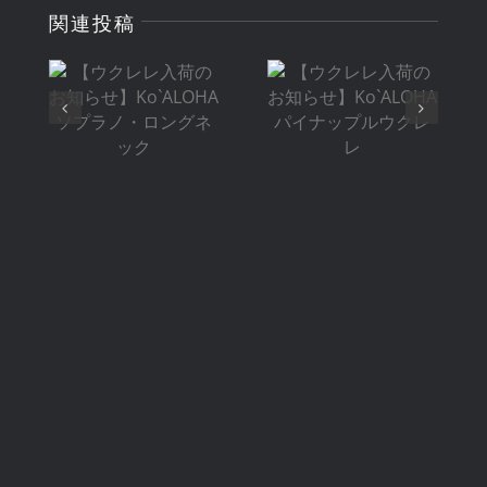
【ウクレレ入
【ウクレレ入
関連投稿
荷のお知ら
荷のお知ら
せ】
せ】
Ko`ALOHA
Ko`ALOHA
ソプラノ・ロ
パイナップル
ングネック
ウクレレ