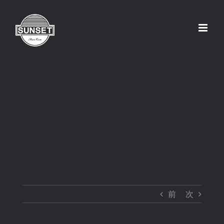
Skip
to
content
前
次