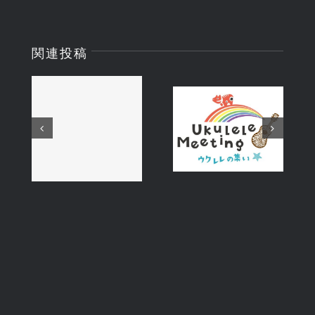
関連投稿
夏休み!! 学
Ukulele
生応援キャン
Meeting
ペーン 第1弾
2026
♪