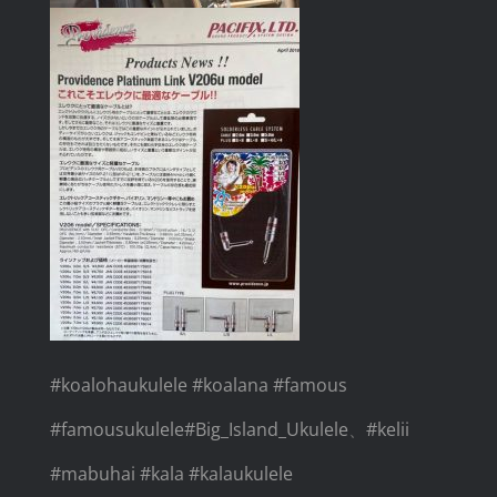
#
koalohaukulele
#
koalana
#
famous
#
famousukulele
#
Big_Island_Ukulele
、
#
kelii
#
mabuhai
#
kala
#
kalaukulele