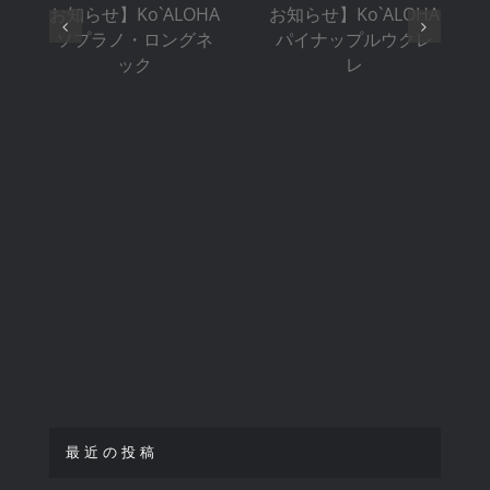
せ】
せ】
Ko`ALOHA
Ko`ALOHA
ソプラノ・ロ
パイナップル
ングネック
ウクレレ
最近の投稿