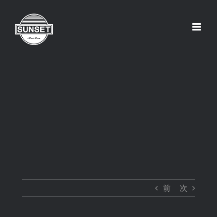
Skip
to
content
前
次