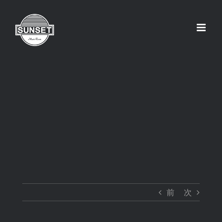
Skip
to
content
前
次