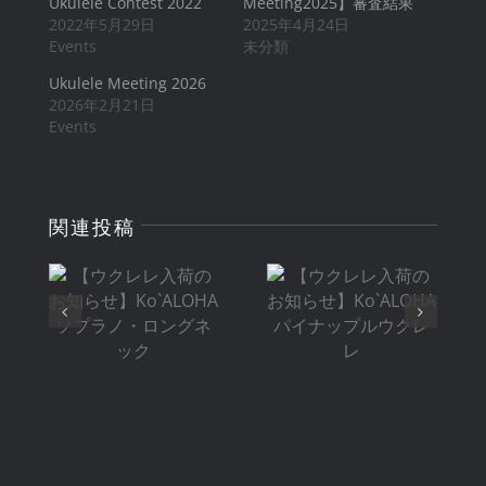
Ukulele Contest 2022
Meeting2025】審査結果
2022年5月29日
2025年4月24日
Events
未分類
Ukulele Meeting 2026
2026年2月21日
Events
【ウクレレ入
【ウクレレ入
関連投稿
荷のお知ら
荷のお知ら
せ】
せ】
Ko`ALOHA
Ko`ALOHA
ソプラノ・ロ
パイナップル
ングネック
ウクレレ