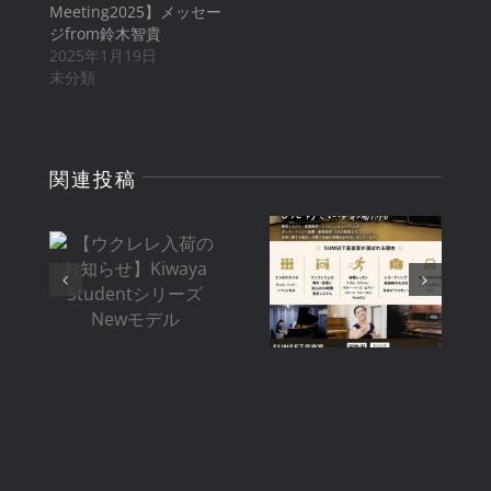
Meeting2025】メッセー
ジfrom鈴木智貴
2025年1月19日
未分類
関連投稿
【ウクレレ入
【スタジオ利
荷のお知ら
用料金改定の
せ】Kiwaya
お知らせ】
Studentシ
2026年8月1
リーズ New
日〜
モデル