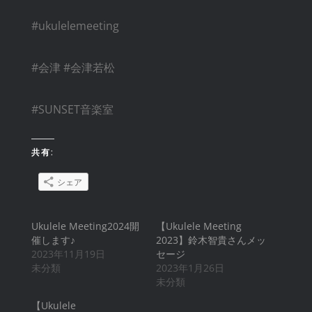
#ukulelemeeting
#会津 #会津若松
#SUNSET音楽室
共有:
シェア
Ukulele Meeting2024開
【Ukulele Meeting
催します♪
2023】鈴木智貴さんメッ
2023年11月19日
セージ
未分類
2023年1月26日
未分類
【Ukulele