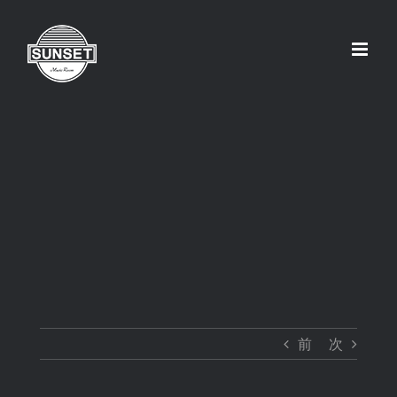
Skip
to
content
前
次